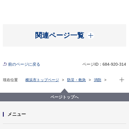
開く
関連ページ一覧
前のページに戻る
ページID：684-920-314
現在位
現在位置
横浜市トップページ
防災・救急
消防
横浜市内の消防署
旭消防署
旭区内の消防出張所
ページトップへ
メニュー
開く