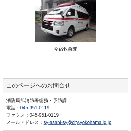
今宿救急隊
このページへのお問合せ
消防局旭消防署総務・予防課
電話：
045-951-0119
ファクス：045-951-0119
メールアドレス：
sy-asahi-sy@city.yokohama.lg.jp