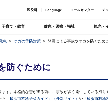
区役所
Language
コールセンター
チ
子育て・教育
健康・医療・福祉
観光・
救急
ケガの予防対策
降雪による事故やケガを防ぐため
を防ぐために
ります。本格的な雪が降る前に、事故が多く発生している滑り
たら
「横浜市救急受診ガイド」（外部サイト）
や
「横浜市救急