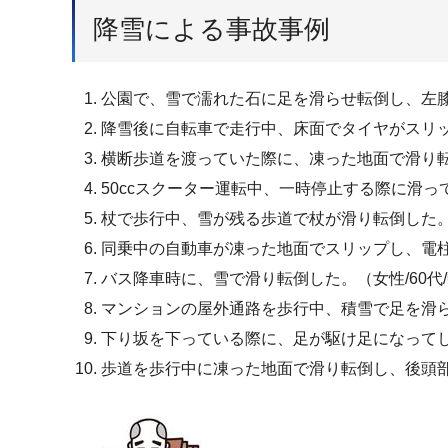
降雪による事故事例
公園で、雪で濡れた石に足を滑らせ転倒し、左膝を
降雪後に自転車で走行中、床面でタイヤがスリップ
横断歩道を渡っていた際に、凍った地面で滑り転倒
50ccスクーター運転中、一時停止する際に滑って
杖で歩行中、雪が残る歩道で杖が滑り転倒した。（
同乗中の自動車が凍った地面でスリップし、電柱
バス降車時に、雪で滑り転倒した。（女性/60代
マンションの屋外通路を歩行中、積雪で足を滑らせ
下り坂を下っている際に、足が駆け足になってし
歩道を歩行中に凍った地面で滑り転倒し、後頭部を