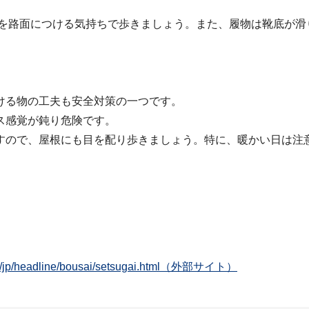
を路面につける気持ちで歩きましょう。また、履物は靴底が滑
ける物の工夫も安全対策の一つです。
ス感覚が鈍り危険です。
すので、屋根にも目を配り歩きましょう。特に、暖かい日は注
.jp/jp/headline/bousai/setsugai.html（外部サイト）