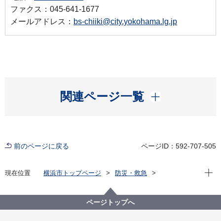
ファクス：045-641-1677
メールアドレス：
bs-chiiki@city.yokohama.lg.jp
開く
関連ページ一覧
前のページに戻る
ページID：592-707-505
現在位
現在位置
横浜市トップページ
防災・救急
防災・災害
防災の地図
地震マップ
東京湾北部地震 地震マップ
ページトップへ