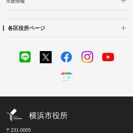
市政情報
開く
各区役所ページ
横浜市役所
〒231-0005