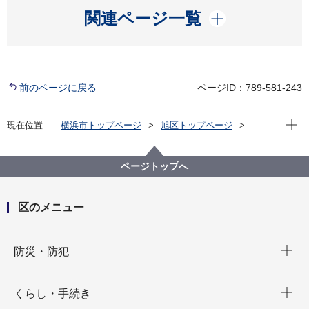
開く
関連ページ一覧
前のページに戻る
ページID：789-581-243
現在位
現在位置
横浜市トップページ
旭区トップページ
区の紹介
旭区×ＳＤＧｓ
旭区ＳＤＧｓ月間
ページトップへ
区のメニュー
開く
防災・防犯
開く
くらし・手続き