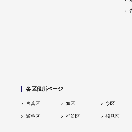
各区役所ページ
青葉区
旭区
泉区
瀬谷区
都筑区
鶴見区