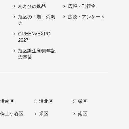
あさひの逸品
広報・刊行物
旭区の「農」の魅
広聴・アンケート
力
GREEN×EXPO
2027
旭区誕生50周年記
念事業
港南区
港北区
栄区
保土ケ谷区
緑区
南区