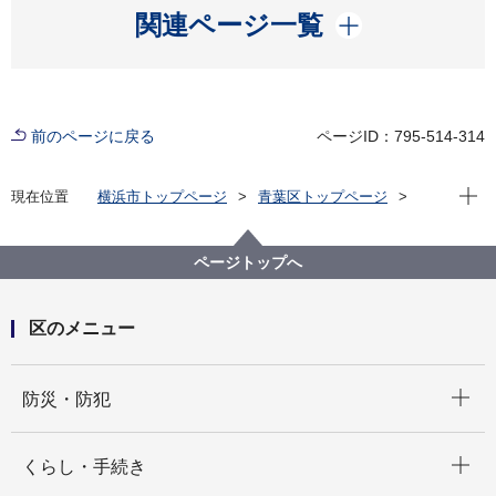
開く
関連ページ一覧
前のページに戻る
ページID：795-514-314
現在位
現在位置
横浜市トップページ
青葉区トップページ
区の紹介
青葉区の歴史
町名の遍歴・由来
か行
桂台一丁目～二丁目
ページトップへ
区のメニュー
開く
防災・防犯
開く
くらし・手続き