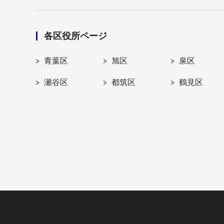
各区役所ページ
青葉区
旭区
泉区
瀬谷区
都筑区
鶴見区