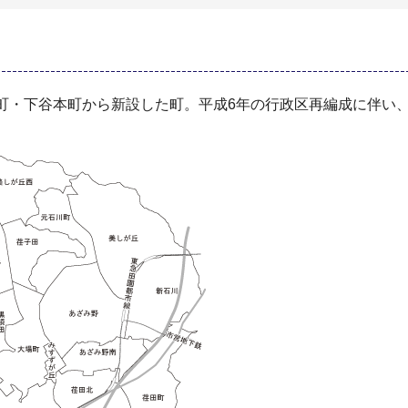
本町・下谷本町から新設した町。平成6年の行政区再編成に伴い