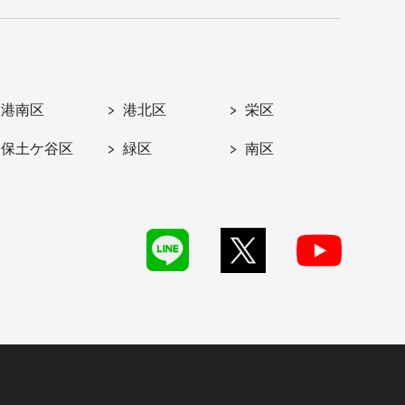
港南区
港北区
栄区
保土ケ谷区
緑区
南区