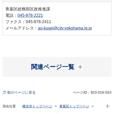
青葉区総務部区政推進課
電話：
045-978-2221
ファクス：045-978-2411
メールアドレス：
ao-kusei@city.yokohama.lg.jp
開く
関連ページ一覧
前のページに戻る
ページID：923-016-553
現在位
現在位置
横浜市トップページ
青葉区トップページ
区政情報
区長のメッセージ
令和７年度