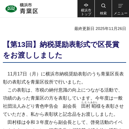
横浜市
検索
メニュー
トップ
最終更新日 2025年11月26日
【第13回】納税奨励表彰式で区長賞
をお渡ししました
11月17日（月）に横浜市納税奨励表彰のうち青葉区長表
彰の表彰式を青葉区役所で行いました。
この表彰は、市税の納付意識の向上につながる活動で、
功績のあった青葉区の方を表彰しています。今年度は一般
たむら
あきら
社団法人みどり青色申告会 副会長
田村
昭
様を表彰させ
ていただき、私から表彰状と記念品をお渡ししました。
田村様は令和３年度から副会長として、啓発活動のイベ