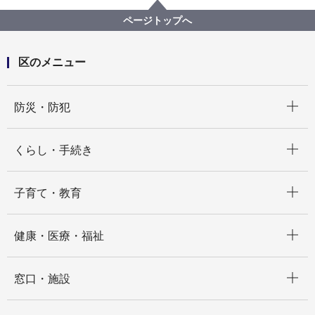
【第13回】納税奨励表彰式で区長賞をお渡ししました
ページトップへ
区のメニュー
開く
防災・防犯
開く
くらし・手続き
開く
子育て・教育
開く
健康・医療・福祉
開く
窓口・施設
開く