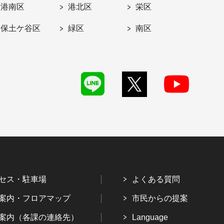
港南区
港北区
栄区
保土ケ谷区
緑区
南区
セス・駐車場
よくある質問
案内・フロアマップ
市民からの提案
案内（各課の連絡先）
Language