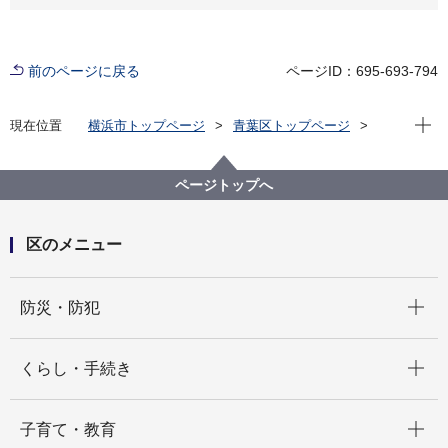
前のページに戻る
ページID：695-693-794
現在位
現在位置
横浜市トップページ
青葉区トップページ
防災・防犯
防災・災害
ハザードマップ
青葉区のハザードマップ
ページトップへ
区のメニュー
開く
防災・防犯
開く
くらし・手続き
開く
子育て・教育