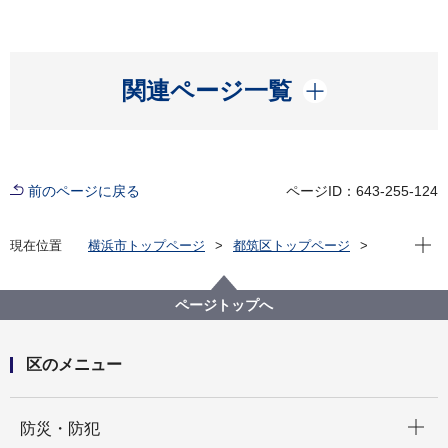
開く
関連ページ一覧
前のページに戻る
ページID：643-255-124
現在位
現在位置
横浜市トップページ
都筑区トップページ
くらし・手続き
まちづくり・環境
まちづくり
早淵川について
早渕川のいきもの
データの小部屋
ページトップへ
区のメニュー
開く
防災・防犯