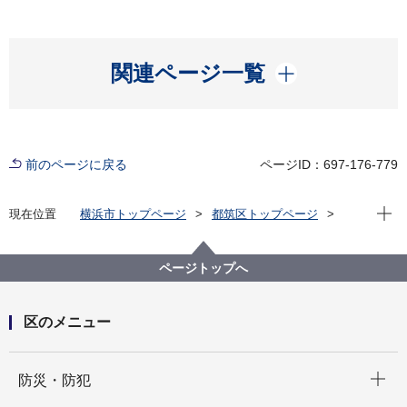
開く
関連ページ一覧
前のページに戻る
ページID：697-176-779
現在位
現在位置
横浜市トップページ
都筑区トップページ
くらし・手続き
市民協働・学び
協働・支援
市民活動への支援
都筑区民活動センター
講座・イベント情報
ページトップへ
令和８年度交流サロン
区のメニュー
開く
防災・防犯