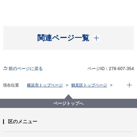
開く
関連ページ一覧
前のページに戻る
ページID：278-607-354
現在位
現在位置
横浜市トップページ
鶴見区トップページ
窓口・施設
区民利用施設
市民利用施設
ページトップへ
区のメニュー
開く