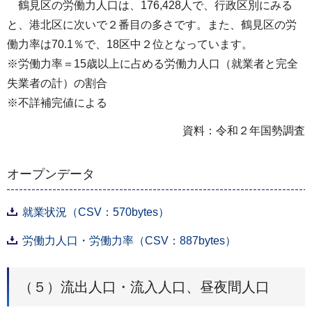
鶴見区の労働力人口は、176,428人で、行政区別にみる
と、港北区に次いで２番目の多さです。また、鶴見区の労
働力率は70.1％で、18区中２位となっています。
※労働力率＝15歳以上に占める労働力人口（就業者と完全
失業者の計）の割合
※不詳補完値による
資料：令和２年国勢調査
オープンデータ
就業状況（CSV：570bytes）
労働力人口・労働力率（CSV：887bytes）
（５）流出人口・流入人口、昼夜間人口