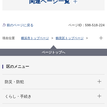
関連ページ一覧
前のページに戻る
ページID：598-518-224
現在位
現在位置
横浜市トップページ
鶴見区トップページ
区政情報
統計・調査
２ 人口
ページトップへ
区のメニュー
開く
防災・防犯
開く
くらし・手続き
開く