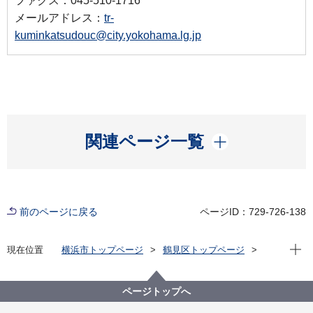
ファクス：045-510-1716
メールアドレス：
tr-
kuminkatsudouc@city.yokohama.lg.jp
開く
関連ページ一覧
前のページに戻る
ページID：729-726-138
現在位
現在位置
横浜市トップページ
鶴見区トップページ
くらし・手続き
市民協働・学び
協働・支援
つるみ区民活動センター
施設のご案内
ページトップへ