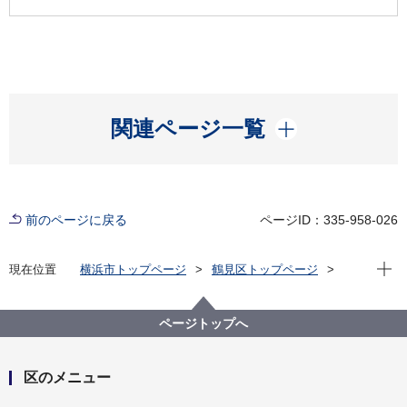
開く
関連ページ一覧
前のページに戻る
ページID：335-958-026
現在位
現在位置
横浜市トップページ
鶴見区トップページ
子育て・教育
子育て支援・相談
出産育児一時金
ページトップへ
区のメニュー