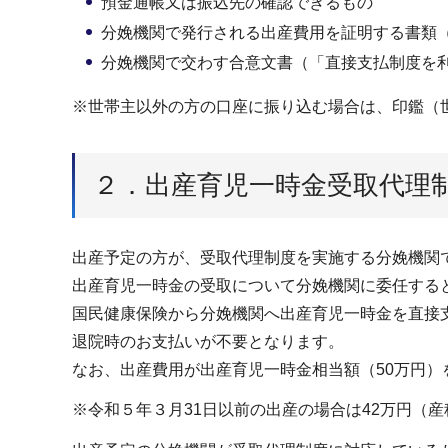
預金通帳又は振込先の確認できるもの
分娩機関で発行される出産費用を証明する書類
分娩機関で交わす合意文書（「直接支払制度を
※世帯主以外の方の口座に振り込む場合は、印鑑（
２．出産育児一時金受取代理
出産予定の方が、受取代理制度を実施する分娩機関
出産育児一時金の受取について分娩機関に委任する
国民健康保険から分娩機関へ出産育児一時金を直接支
退院時のお支払いが不要となります。
なお、出産費用が出産育児一時金相当額（50万円
※令和５年３月31日以前の出産の場合は42万円（産科