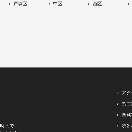
戸塚区
中区
西区
アク
窓口
業務
5時まで
第2