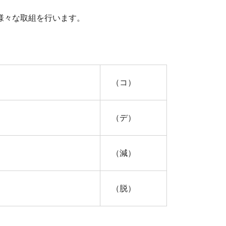
様々な取組を行います。
（コ）
（デ）
（減）
（脱）