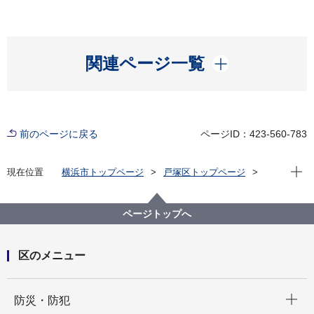
開く
関連ページ一覧
前のページに戻る
ページID：423-560-783
現在位
現在位置
横浜市トップページ
戸塚区トップページ
くらし・手続き
まちづくり・環境
土木事務所
道路
ページトップへ
区のメニュー
開く
防災・防犯