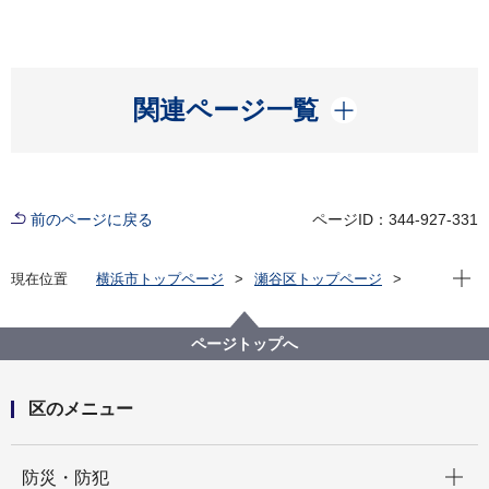
開く
関連ページ一覧
前のページに戻る
ページID：344-927-331
現在位
現在位置
横浜市トップページ
瀬谷区トップページ
子育て・教育
青少年育成
せやっこだより（イベント情報）
ページトップへ
区のメニュー
開く
防災・防犯