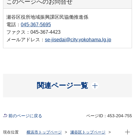
このページへのお問合せ
瀬谷区役所地域振興課区民協働推進係
電話：
045-367-5695
ファクス：045-367-4423
メールアドレス：
se-jisedai@city.yokohama.lg.jp
開く
関連ページ一覧
前のページに戻る
ページID：453-204-755
現在位
現在位置
横浜市トップページ
瀬谷区トップページ