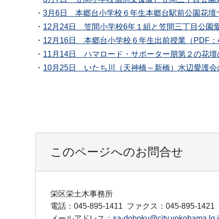
・
3月6日 本郷台小学校６年生本郷台駅前公園花壇づく
・
12月24日 笠間小学校6年１組と笠間三丁目公園愛
・
12月16日 本郷台小学校６年生出前授業（PDF：4
・
11月14日 ハマロード・サポーター朋第２の花壇の
・
10月25日 いたち川（天神橋～新橋）水辺愛護会の
このページへのお問合せ
栄区栄土木事務所
電話：045-895-1411
ファクス：045-895-1421
メールアドレス：
sa-doboku@city.yokohama.lg.