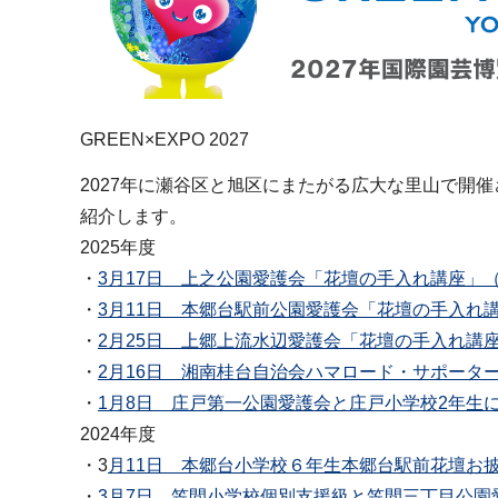
GREEN×EXPO 2027
2027年に瀬谷区と旭区にまたがる広大な里山で開
紹介します。
2025年度
・
3月17日 上之公園愛護会「花壇の手入れ講座」（P
・
3月11日 本郷台駅前公園愛護会「花壇の手入れ講座
・
2月25日 上郷上流水辺愛護会「花壇の手入れ講座」
・
2月16日 湘南桂台自治会ハマロード・サポーター
・
1月8日 庄戸第一公園愛護会と庄戸小学校2年生に
2024年度
・3
月11日 本郷台小学校６年生本郷台駅前花壇お披露
・
3月7日 笠間小学校個別支援級と笠間三丁目公園愛