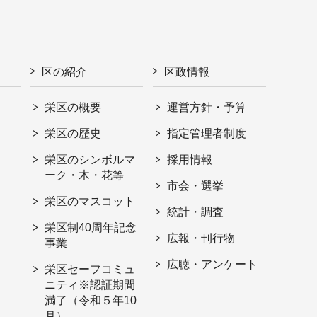
区の紹介
区政情報
栄区の概要
運営方針・予算
栄区の歴史
指定管理者制度
栄区のシンボルマ
採用情報
ーク・木・花等
市会・選挙
栄区のマスコット
統計・調査
栄区制40周年記念
広報・刊行物
事業
広聴・アンケート
栄区セーフコミュ
ニティ※認証期間
満了（令和５年10
月）