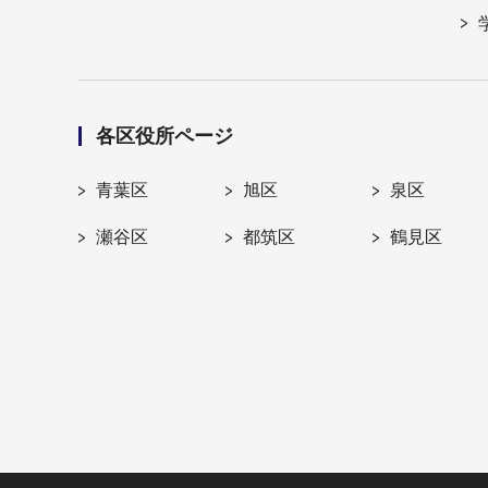
各区役所ページ
青葉区
旭区
泉区
瀬谷区
都筑区
鶴見区