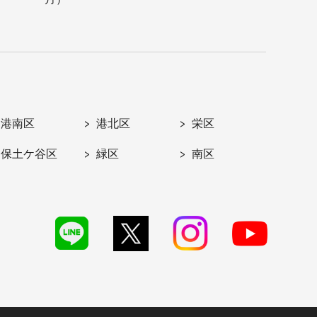
港南区
港北区
栄区
保土ケ谷区
緑区
南区