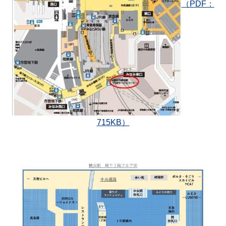
（PDF：
715KB）