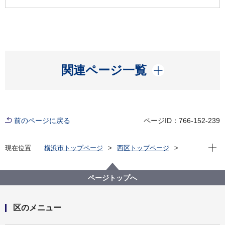
開く
関連ページ一覧
前のページに戻る
ページID：766-152-239
現在位
現在位置
横浜市トップページ
西区トップページ
窓口・施設
区民利用施設
行政サービスコーナーのご案内
ページトップへ
区のメニュー