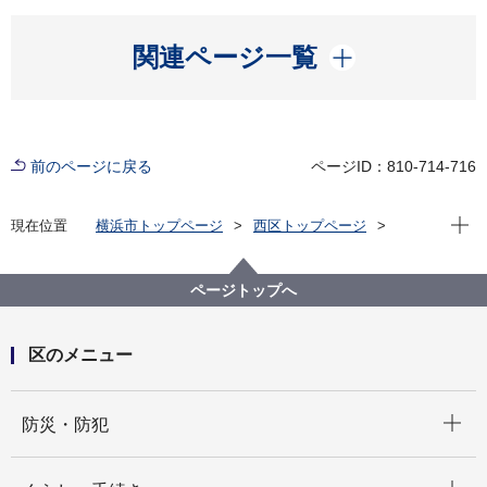
開く
関連ページ一覧
前のページに戻る
ページID：810-714-716
現在位
現在位置
横浜市トップページ
西区トップページ
くらし・手続き
まちづくり・環境
みどり・エコ
環境に優しい行動の推進
にしくSDGsチャレンジ【アーカイブ】
ページトップへ
「実は身近なSDGs」シンポジウム
区のメニュー
開く
防災・防犯
開く