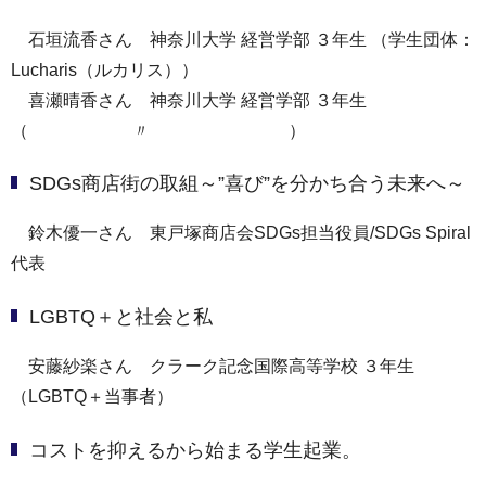
石垣流香さん 神奈川大学 経営学部 ３年生 （学生団体：
Lucharis（ルカリス））
喜瀬晴香さん 神奈川大学 経営学部 ３年生
（ 〃 ）
SDGs商店街の取組～”喜び”を分かち合う未来へ～
鈴木優一さん 東戸塚商店会SDGs担当役員/SDGs Spiral
代表
LGBTQ＋と社会と私
安藤紗楽さん クラーク記念国際高等学校 ３年生
（LGBTQ＋当事者）
コストを抑えるから始まる学生起業。