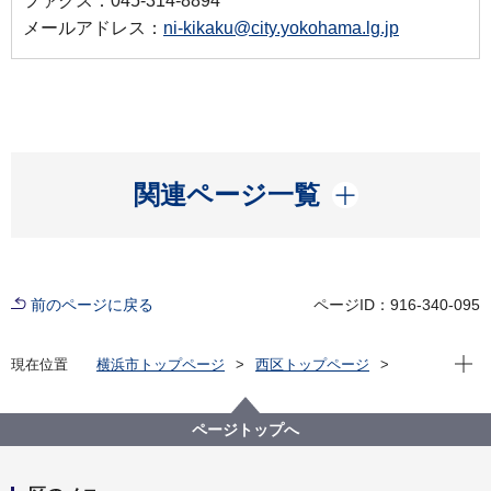
ファクス：045-314-8894
メールアドレス：
ni-kikaku@city.yokohama.lg.jp
開く
関連ページ一覧
前のページに戻る
ページID：916-340-095
現在位
現在位置
横浜市トップページ
西区トップページ
くらし・手続き
まちづくり・環境
みどり・エコ
環境に優しい行動の推進
にしくSDGsチャレンジ【アーカイブ】
ページトップへ
エバラ食品工業株式会社