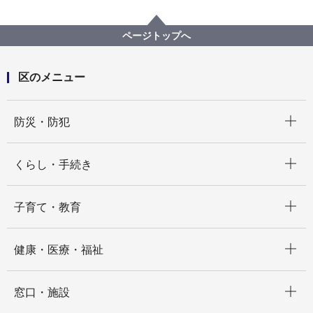
くらし・手続き
まちづくり・環境
みどり・エコ
環境に優しい行動の推進
にしくSDGsチャレンジ【アーカイブ】
ページトップへ
株式会社ノジマ
区のメニュー
開く
防災・防犯
開く
くらし・手続き
開く
子育て・教育
開く
健康・医療・福祉
開く
窓口・施設