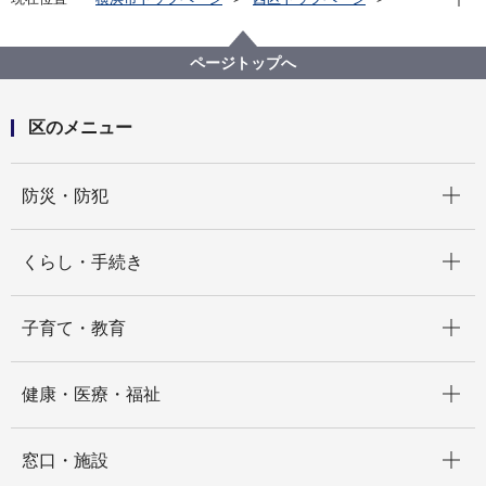
くらし・手続き
まちづくり・環境
土木事務所
西区霞橋灯具のデザイン投票について※投票は終了し
ページトップへ
ました。
区のメニュー
開く
防災・防犯
開く
くらし・手続き
開く
子育て・教育
開く
健康・医療・福祉
開く
窓口・施設