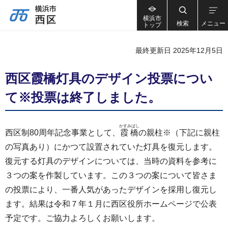
横浜市
検索
メニュー
トップ
最終更新日 2025年12月5日
西区霞橋灯具のデザイン投票につい
て※投票は終了しました。
かすみばし
西区制80周年記念事業として、
霞橋
の親柱※（下記に親柱
の写真あり）にかつて設置されていた灯具を復元します。
復元する灯具のデザインについては、当時の資料を参考に
３つの案を作製しています。この３つの案について皆さま
の投票により、一番人気があったデザインを採用し復元し
ます。結果は令和７年１月に西区役所ホームページで公表
予定です。ご協力よろしくお願いします。