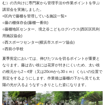
む）の方向けに専門家から管理手法や作業ポイントを学ぶ
講習会を実施しました。
<区内で藤棚を管理している施設一覧>
○藤の棚保存会(藤棚一番街)
○藤棚地区センター、境之谷こどもログハウス(西区区民利
用施設協会)
○西スポーツセンター(横浜市スポーツ協会)
○西前小学校
夏季剪定においては、伸びたツルを切るポイントが重要と
なります。藤は古い枝には花芽が付きにくいため、太い枝
の根元から2～4芽（又は20cmから30ｃｍ）くらいの位置で
剪定をするようにします。作業後は藤棚の下から見ても太
陽の光が入るようなすっきりとした姿になります。