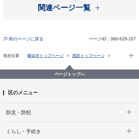
開く
関連ページ一覧
前のページに戻る
ページID：360-529-157
現在位
現在位置
横浜市トップページ
西区トップページ
くらし・手続き
まちづくり・環境
土木事務所
おしらせ
藤の花再生プロジェクト
ページトップへ
区のメニュー
開く
防災・防犯
開く
くらし・手続き