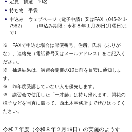
定員 抽選 10名
持ち物 手袋
申込み ウェブページ（電子申請）又はFAX（045-241-
7582） （申込み期限：令和８年１月26日(月曜日)ま
で）
※ FAXで申込む場合は郵便番号、住所、氏名（ふりが
な）、連絡先（電話番号又はメールアドレス）をご記入く
ださい。
※ 抽選結果は、講習会開催の10日前を目安に通知しま
す。
※ 昨年度受講していない人を優先します。
※ 講習会で使用した「一才藤」は持ち帰れます。開花の
様子などを写真に撮って、西土木事務所までぜひ送ってく
ださい。
令和７年度（令和８年２月19日）の実施のようす