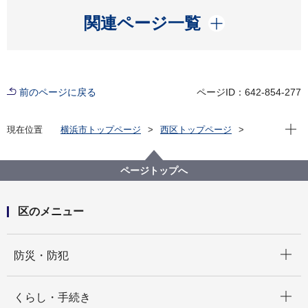
開く
関連ページ一覧
前のページに戻る
ページID：642-854-277
現在位
現在位置
横浜市トップページ
西区トップページ
くらし・手続き
まちづくり・環境
土木事務所
西土木事務所 地図
ページトップへ
区のメニュー
開く
防災・防犯
開く
くらし・手続き