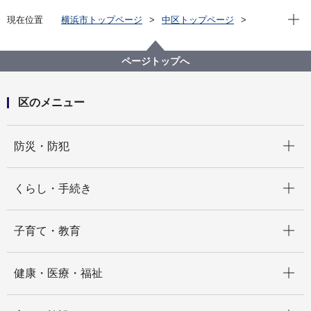
現在位
現在位置
横浜市トップページ
中区トップページ
いろいろな言葉（Multilingual）
한글
홍보지（広報紙）
홍보지（広報紙）
ページトップへ
区のメニュー
開く
防災・防犯
開く
くらし・手続き
開く
子育て・教育
開く
健康・医療・福祉
開く