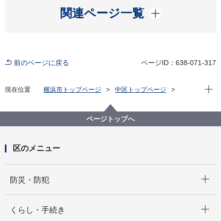
開く
関連ページ一覧
前のページに戻る
ページID：638-071-317
現在位
現在位置
横浜市トップページ
中区トップページ
区政情報
統計・調査
中区統計便覧
ページトップへ
区のメニュー
開く
防災・防犯
開く
くらし・手続き