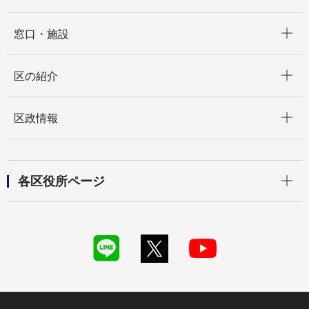
開く
窓口・施設
開く
区の紹介
開く
区政情報
開く
各区役所ページ