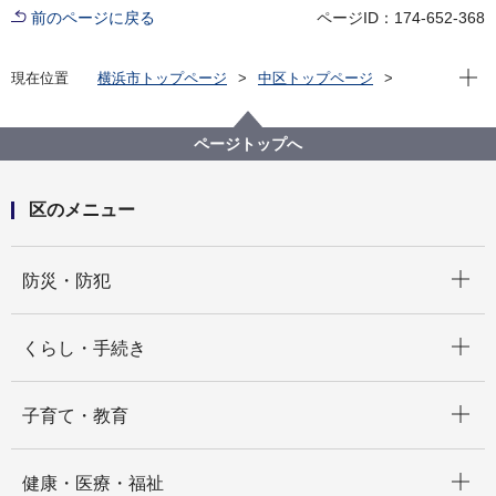
前のページに戻る
ページID：174-652-368
現在位
現在位置
横浜市トップページ
中区トップページ
区政情報
市会・選挙
中区選挙管理委員会
ページトップへ
区のメニュー
開く
防災・防犯
開く
くらし・手続き
開く
子育て・教育
開く
健康・医療・福祉