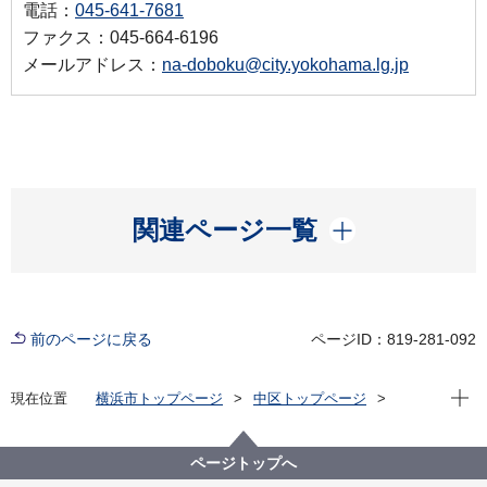
電話：
045-641-7681
ファクス：045-664-6196
メールアドレス：
na-doboku@city.yokohama.lg.jp
開く
関連ページ一覧
前のページに戻る
ページID：819-281-092
現在位
現在位置
横浜市トップページ
中区トップページ
くらし・手続き
まちづくり・環境
土木事務所
土木事務所の仕事
道路
道路に関して
ページトップへ