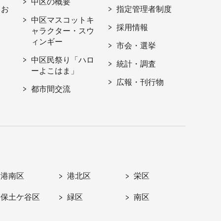
中区の概要
・お
指定管理者制度
中区マスコットキ
採用情報
ャラクター・スウ
ィンギー
市会・選挙
中区民祭り「ハロ
統計・調査
ーよこはま」
広報・刊行物
都市間交流
港南区
港北区
栄区
保土ケ谷区
緑区
南区