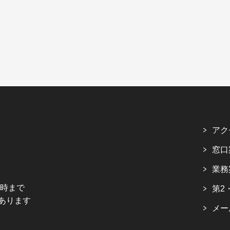
アク
窓口
業務
5時まで
第2
あります
メー