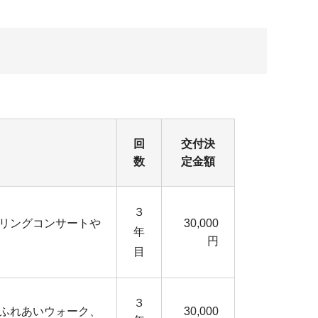
回
交付決
数
定金額
３
リングコンサートや
30,000
年
円
目
３
ふれあいウォーク、
30,000