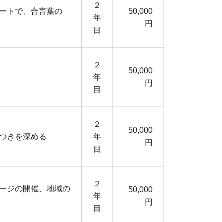
２
ートで、合言葉の
50,000
年
円
目
２
50,000
年
円
目
２
50,000
つきを深める
年
円
目
２
ージの開催、地域の
50,000
年
円
目