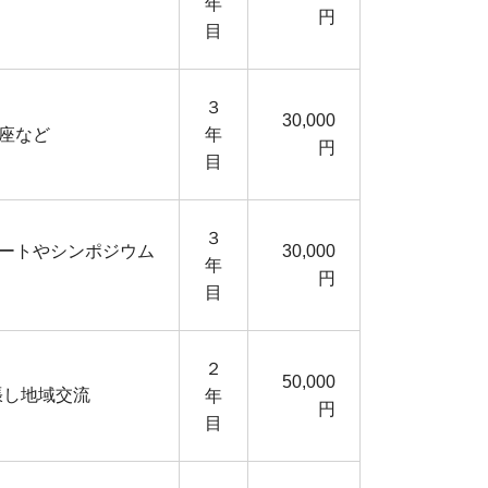
年
円
目
３
30,000
座など
年
円
目
３
ートやシンポジウム
30,000
年
円
目
２
50,000
張し地域交流
年
円
目