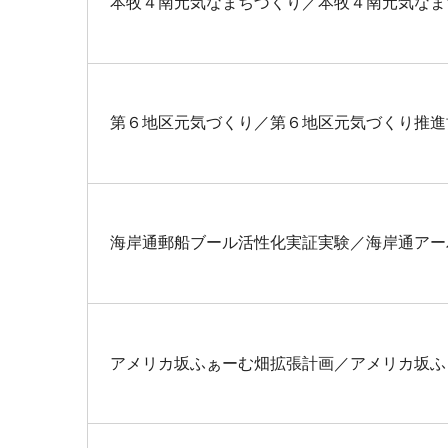
本牧４南元気なまちづくり／本牧４南元気なま
第６地区元気づくり／第６地区元気づくり推進
海岸通郵船ブール活性化実証実験／海岸通アー
アメリカ坂ふぁーむ畑拡張計画／アメリカ坂ふ