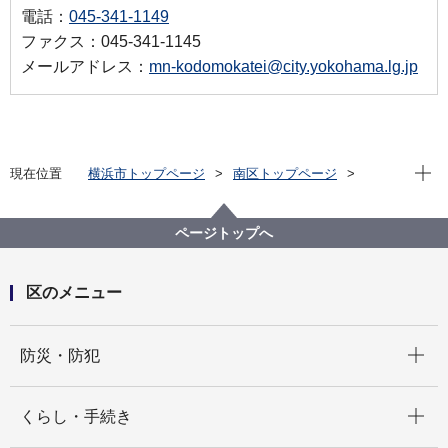
電話：
045-341-1149
ファクス：045-341-1145
メールアドレス：
mn-kodomokatei@city.yokohama.lg.jp
現在位
現在位置
横浜市トップページ
南区トップページ
子育て・教育
保育・幼児教育
認可保育所等の利用申請
ページトップへ
区のメニュー
開く
防災・防犯
開く
くらし・手続き