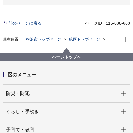
前のページに戻る
ページID：115-038-668
現在位
現在位置
横浜市トップページ
緑区トップページ
区政情報
統計・調査
令和３年度 統計要覧『教えてみどり～データでみる
緑区～』
ページトップへ
区のメニュー
開く
防災・防犯
開く
くらし・手続き
開く
子育て・教育