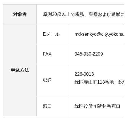
対象者
原則20歳以上で税務、警察および選挙に
Eメール
md-senkyo@city.yokohama
FAX
045-930-2209
申込方法
226-0013
郵送
緑区寺山町118番地 総
窓口
緑区役所４階44番窓口