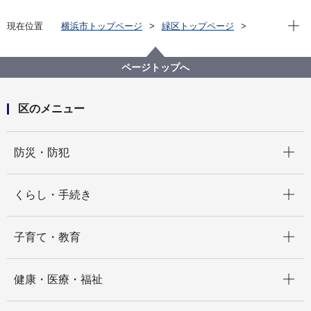
現在位
現在位置
横浜市トップページ
緑区トップページ
区政情報
統計・調査
統計・統計調査について
ページトップへ
区のメニュー
開く
防災・防犯
開く
くらし・手続き
開く
子育て・教育
開く
健康・医療・福祉
開く