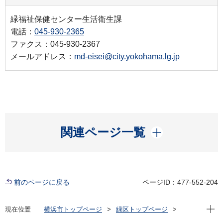
緑福祉保健センター生活衛生課
電話：
045-930-2365
ファクス：045-930-2367
メールアドレス：
md-eisei@city.yokohama.lg.jp
開く
関連ページ一覧
前のページに戻る
ページID：477-552-204
現在位
現在位置
横浜市トップページ
緑区トップページ
健康・医療・福祉
健康・医療
食の安全