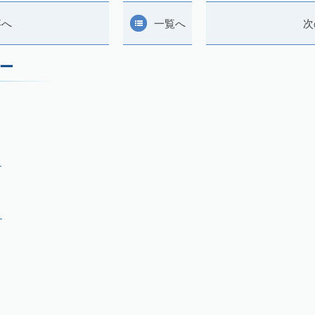
事へ
一覧へ
次
ー
月
月