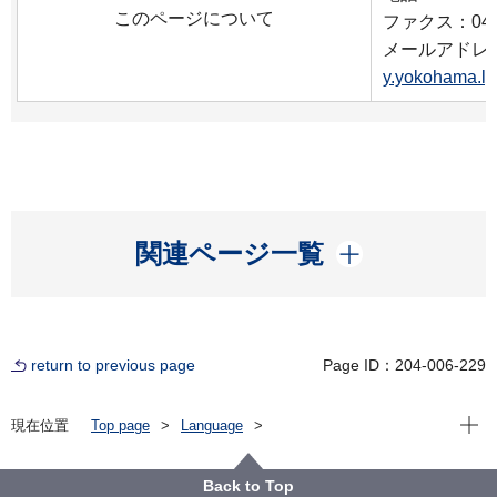
このページについて
ファクス：045-
メールアドレ
y.yokohama.lg
開く
関連ページ一覧
return to previous page
Page ID：204-006-229
Open
現在位置
Top page
Language
For Residents（横浜に住んでいる人）
やさしい日本語
病気（びょうき） や 災害（さいがい）
Back to Top