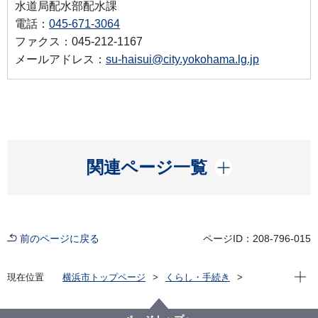
水道局配水部配水課
電話：
045-671-3064
ファクス：045-212-1167
メールアドレス：
su-haisui@city.yokohama.lg.jp
開く
関連ページ一覧
前のページに戻る
ページID：208-796-015
現在位
現在位置
横浜市トップページ
くらし・手続き
住まい・暮らし
水道・下水道
水道
水道・水質情報
水道水ができるまで
配水のしくみ