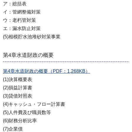
ア：総括表
イ：管網整備対策
ウ：老朽管対策
エ：漏水防止対策
(5)相模貯水池堆砂対策事業
第4章水道財政の概要
第4章水道財政の概要（PDF：1,268KB）
(1)決算概要表
(2)損益計算書
(3)貸借対照表
(4)キャッシュ・フロー計算書
(5)人件費及び職員数等
(6)財務分析比率
(7)企業債