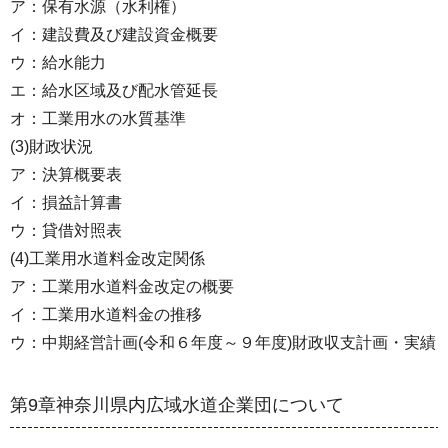
ア：保有水源（水利権）
イ：建設費及び建設資金概要
ウ：給水能力
エ：給水区域及び配水管延長
オ：工業用水の水質基準
(3)財政状況
ア：決算概要表
イ：損益計算書
ウ：貸借対照表
(4)工業用水道料金改定関係
ア：工業用水道料金改定の概要
イ：工業用水道料金の推移
ウ：中期経営計画(令和６年度～９年度)財政収支計画・実績
第9章神奈川県内広域水道企業団について