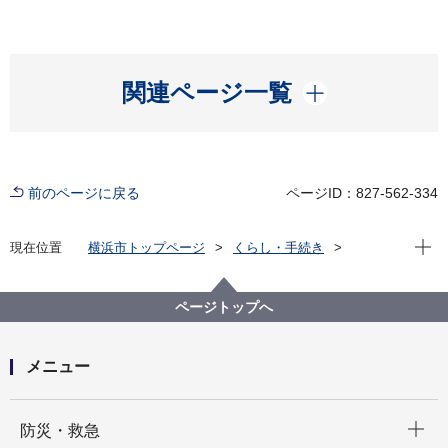
開く
関連ページ一覧
前のページに戻る
ページID：827-562-334
現在位
現在位置
横浜市トップページ
くらし・手続き
住まい・暮らし
水道・下水道
水道
水道事業とは
水道事業概要
ページトップへ
メニュー
開く
防災・救急