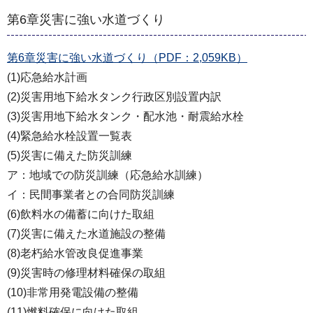
第6章災害に強い水道づくり
第6章災害に強い水道づくり（PDF：2,059KB）
(1)応急給水計画
(2)災害用地下給水タンク行政区別設置内訳
(3)災害用地下給水タンク・配水池・耐震給水栓
(4)緊急給水栓設置一覧表
(5)災害に備えた防災訓練
ア：地域での防災訓練（応急給水訓練）
イ：民間事業者との合同防災訓練
(6)飲料水の備蓄に向けた取組
(7)災害に備えた水道施設の整備
(8)老朽給水管改良促進事業
(9)災害時の修理材料確保の取組
(10)非常用発電設備の整備
(11)燃料確保に向けた取組