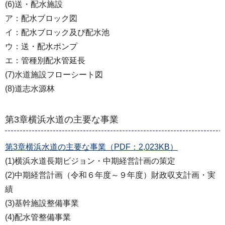
(6)送・配水施設
ア：配水ブロック図
イ：配水ブロック及び配水池
ウ：送・配水ポンプ
エ：管種別配水管延長
(7)水道施設フローシート図
(8)道志水源林
第3章横浜水道の主要な事業
第3章横浜水道の主要な事業（PDF：2,023KB）
(1)横浜水道長期ビジョン・中期経営計画の策定
(2)中期経営計画（令和６年度～９年度）財政収支計画・実
績
(3)基幹施設整備事業
(4)配水管整備事業