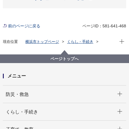
前のページに戻る
ページID：581-641-468
現在位
現在位置
横浜市トップページ
くらし・手続き
住まい・暮らし
水道・下水道
水道
水道事業とは
ページトップへ
メニュー
開く
防災・救急
開く
くらし・手続き
開く