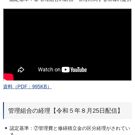
資料（PDF：995KB）
管理組合の経理【令和５年８月25日配信】
認定基準：⑦管理費と修繕積立金の区分経理がされてい
る