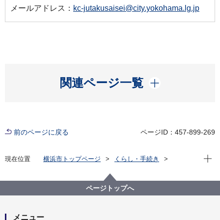
メールアドレス：
kc-jutakusaisei@city.yokohama.lg.jp
開く
関連ページ一覧
前のページに戻る
ページID：457-899-269
現在位
現在位置
横浜市トップページ
くらし・手続き
住まい・暮らし
住宅
ヨコハマ分譲マンションポータル
維持・管理をする
ページトップへ
過去のセミナー動画（管理組合の運営、マンション管
理のトラブルなど）
管理運営の見直しのポイント～管理計画認定制度の認
メニュー