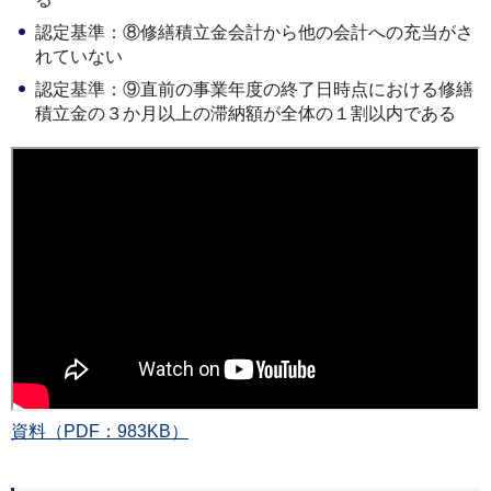
認定基準：⑧修繕積立金会計から他の会計への充当がさ
れていない
認定基準：⑨直前の事業年度の終了日時点における修繕
積立金の３か月以上の滞納額が全体の１割以内である
資料（PDF：983KB）