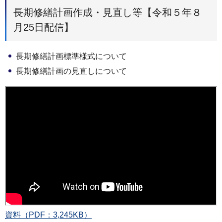
長期修繕計画作成・見直し等【令和５年８
月25日配信】
⻑期修繕計画標準様式について
⻑期修繕計画の⾒直しについて
資料（PDF：3,245KB）