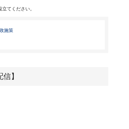
役立てください。
政施策
配信】