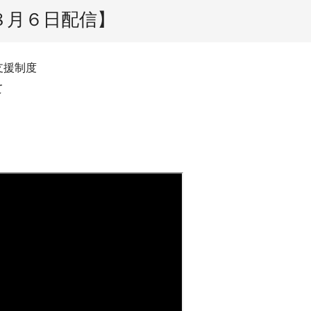
８月６日配信】
支援制度
て