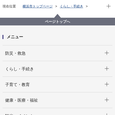
現在位
現在位置
横浜市トップページ
くらし・手続き
住まい・暮らし
ごみ・リサイクル
施設の紹介
焼却工場
旭工場
旭工場 啓発活動について
ページトップへ
メニュー
開く
防災・救急
開く
くらし・手続き
開く
子育て・教育
開く
健康・医療・福祉
開く