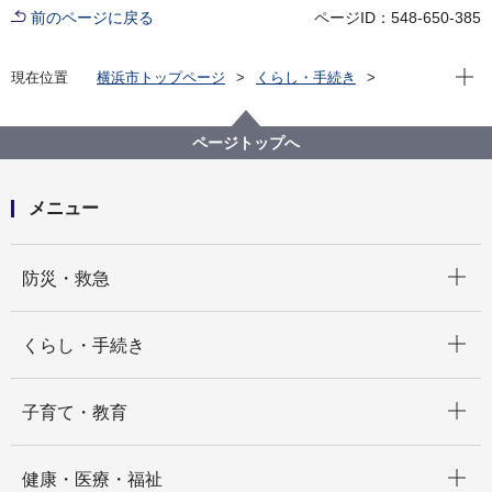
前のページに戻る
ページID：548-650-385
現在位
現在位置
横浜市トップページ
くらし・手続き
住まい・暮らし
ごみ・リサイクル
「無許可」の廃棄物回収業者に注意！
ページトップへ
メニュー
開く
防災・救急
開く
くらし・手続き
開く
子育て・教育
開く
健康・医療・福祉