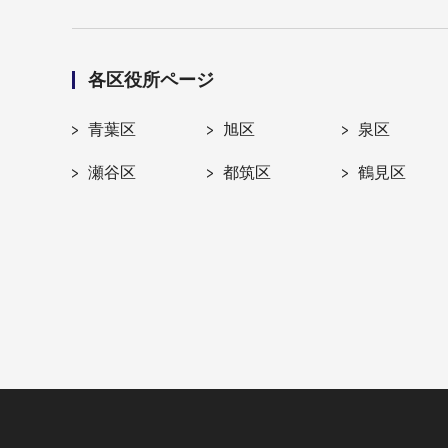
各区役所ページ
青葉区
旭区
泉区
瀬谷区
都筑区
鶴見区